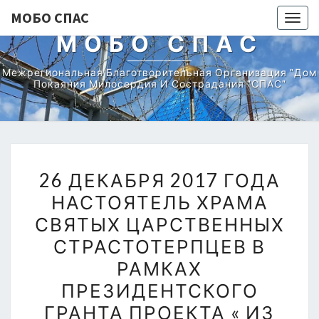
МОБО СПАС
Togg
МОБО СПАС
navig
Межрегиональная Благотворительная Организация "Дом
Покаяния Милосердия И Сострадания "СПАС"
26
26 ДЕКАБРЯ 2017 ГОДА
ДЕКАБРЯ
НАСТОЯТЕЛЬ ХРАМА
2017
СВЯТЫХ ЦАРСТВЕННЫХ
ГОДА
НАСТОЯТЕЛЬ
СТРАСТОТЕРПЦЕВ В
ХРАМА
РАМКАХ
СВЯТЫХ
ПРЕЗИДЕНТСКОГО
ЦАРСТВЕННЫХ
ГРАНТА ПРОЕКТА « ИЗ
СТРАСТОТЕРПЦЕВ