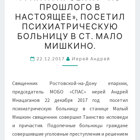
ПРОШЛОГО В
В
НАСТОЯЩЕЕ», ПОСЕТИЛ
РАМКАХ
ПСИХИАТРИЧЕСКУЮ
ПРЕЗИДЕНТСКОГО
ГРАНТА
БОЛЬНИЦУ В СТ. МАЛО
ПРОЕКТА
МИШКИНО.
«
ИЗ
22.12.2017
Иерей Андрей
ПРОШЛОГО
В
Священник Ростовской-на-Дону епархии,
НАСТОЯЩЕЕ»,
председатель МОБО «СПАС» иерей Андрей
ПОСЕТИЛ
Мнацаганов 22 декабря 2017 год посетил
ПСИХИАТРИЧЕСКУЮ
психиатрическую больницу в станице Малый
БОЛЬНИЦУ
Мишкин священник совершил Таинство исповеди
В
и причастия. Подопечные больницы граждане
СТ.
совершившие уголовные преступления и решением
МАЛО