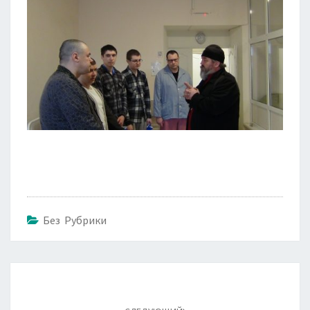
Без Рубрики
Навигация
по
записям