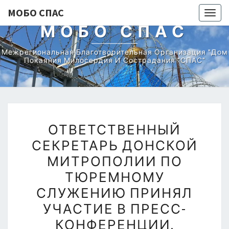
МОБО СПАС
Togg
МОБО СПАС
navig
Межрегиональная Благотворительная Организация "Дом
Покаяния Милосердия И Сострадания "СПАС"
ОТВЕТСТВЕННЫЙ
ОТВЕТСТВЕННЫЙ
СЕКРЕТАРЬ
СЕКРЕТАРЬ ДОНСКОЙ
ДОНСКОЙ
МИТРОПОЛИИ ПО
МИТРОПОЛИИ
ПО
ТЮРЕМНОМУ
ТЮРЕМНОМУ
СЛУЖЕНИЮ ПРИНЯЛ
СЛУЖЕНИЮ
УЧАСТИЕ В ПРЕСС-
ПРИНЯЛ
КОНФЕРЕНЦИИ,
УЧАСТИЕ