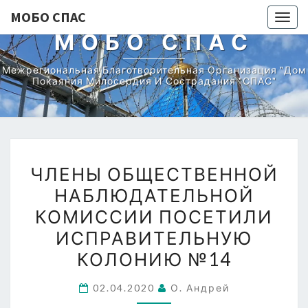
МОБО СПАС
Togg
МОБО СПАС
navig
Межрегиональная Благотворительная Организация "Дом
Покаяния Милосердия И Сострадания "СПАС"
ЧЛЕНЫ
ЧЛЕНЫ ОБЩЕСТВЕННОЙ
ОБЩЕСТВЕННОЙ
НАБЛЮДАТЕЛЬНОЙ
НАБЛЮДАТЕЛЬНОЙ
КОМИССИИ ПОСЕТИЛИ
КОМИССИИ
ПОСЕТИЛИ
ИСПРАВИТЕЛЬНУЮ
ИСПРАВИТЕЛЬНУЮ
КОЛОНИЮ №14
КОЛОНИЮ
№14
02.04.2020
О. Андрей