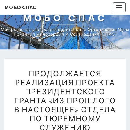
МОБО СПАС
Togg
МОБО СПАС
navig
Межрегиональная Благотворительная Организация "Дом
Покаяния Милосердия И Сострадания "СПАС"
ПРОДОЛЖАЕТСЯ
ПРОДОЛЖАЕТСЯ
РЕАЛИЗАЦИЯ
РЕАЛИЗАЦИЯ ПРОЕКТА
ПРОЕКТА
ПРЕЗИДЕНТСКОГО
ПРЕЗИДЕНТСКОГО
ГРАНТА
ГРАНТА «ИЗ ПРОШЛОГО
«ИЗ
В НАСТОЯЩЕЕ» ОТДЕЛА
ПРОШЛОГО
ПО ТЮРЕМНОМУ
В
СЛУЖЕНИЮ
НАСТОЯЩЕЕ»