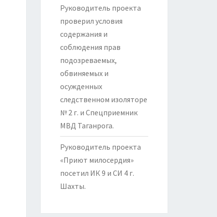
Руководитель проекта
проверил условия
содержания и
соблюдения прав
подозреваемых,
обвиняемых и
осужденных
следственном изоляторе
№ 2 г. и Спецприемник
МВД Таганрога.
Руководитель проекта
«Приют милосердия»
посетил ИК 9 и СИ 4 г.
Шахты.