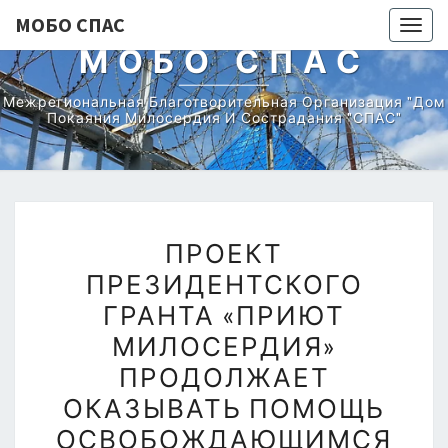
МОБО СПАС
Togg
МОБО СПАС
navig
Межрегиональная Благотворительная Организация "Дом
Покаяния Милосердия И Сострадания "СПАС"
ПРОЕКТ
ПРОЕКТ
ПРЕЗИДЕНТСКОГО
ПРЕЗИДЕНТСКОГО
ГРАНТА
ГРАНТА «ПРИЮТ
«ПРИЮТ
МИЛОСЕРДИЯ»
МИЛОСЕРДИЯ»
ПРОДОЛЖАЕТ
ПРОДОЛЖАЕТ
ОКАЗЫВАТЬ
ОКАЗЫВАТЬ ПОМОЩЬ
ПОМОЩЬ
ОСВОБОЖДАЮЩИМСЯ
ОСВОБОЖДАЮЩИМСЯ