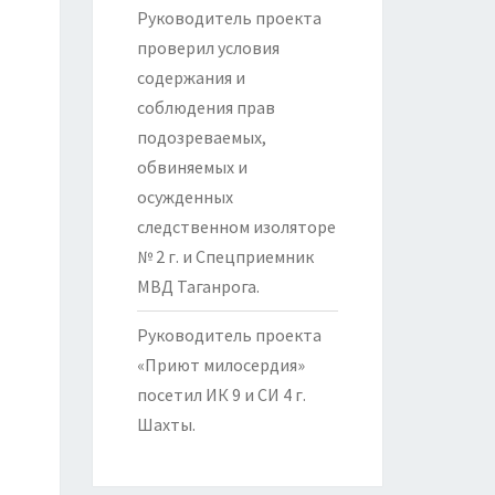
Руководитель проекта
проверил условия
содержания и
соблюдения прав
подозреваемых,
обвиняемых и
осужденных
следственном изоляторе
№ 2 г. и Спецприемник
МВД Таганрога.
Руководитель проекта
«Приют милосердия»
посетил ИК 9 и СИ 4 г.
Шахты.