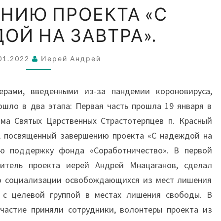
НИЮ ПРОЕКТА «С
СТОЛ
ПО
ОЙ НА ЗАВТРА».
ЗАВЕРШЕНИЮ
ПРОЕКТА
01.2022
Иерей Андрей
«С
НАДЕЖДОЙ
ерами, введенными из-за пандемии короновируса,
НА
шло в два этапа: Первая часть прошла 19 января в
ЗАВТРА».
ма Святых Царственных Страстотерпцев п. Красный
л, посвященный завершению проекта «С надеждой на
ую поддержку фонда «Соработничество». В первой
дитель проекта иерей Андрей Мнацаганов, сделал
о социализации освобождающихся из мест лишения
 с целевой группой в местах лишения свободы. В
участие приняли сотрудники, волонтеры проекта из