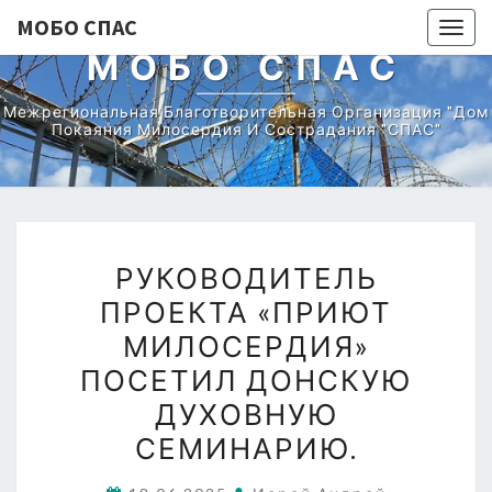
МОБО СПАС
Togg
МОБО СПАС
navig
Межрегиональная Благотворительная Организация "Дом
Покаяния Милосердия И Сострадания "СПАС"
РУКОВОДИТЕЛЬ
РУКОВОДИТЕЛЬ
ПРОЕКТА
ПРОЕКТА «ПРИЮТ
«ПРИЮТ
МИЛОСЕРДИЯ»
МИЛОСЕРДИЯ»
ПОСЕТИЛ
ПОСЕТИЛ ДОНСКУЮ
ДОНСКУЮ
ДУХОВНУЮ
ДУХОВНУЮ
СЕМИНАРИЮ.
СЕМИНАРИЮ.