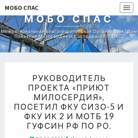
МОБО СПАС
Togg
МОБО СПАС
navig
Межрегиональная Благотворительная Организация "Дом
Покаяния Милосердия И Сострадания "СПАС"
РУКОВОДИТЕЛЬ
РУКОВОДИТЕЛЬ
ПРОЕКТА
ПРОЕКТА «ПРИЮТ
«ПРИЮТ
МИЛОСЕРДИЯ»,
МИЛОСЕРДИЯ»,
ПОСЕТИЛ
ПОСЕТИЛ ФКУ СИЗО-5 И
ФКУ
ФКУ ИК 2 И МОТБ 19
СИЗО-5
ГУФСИН РФ ПО РО.
И
ФКУ