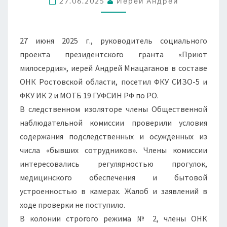
27.06.2025
Иерей Андрей
ИК
2
И
27 июня 2025 г., руководитель социального
МОТБ
проекта президентского гранта «Приют
19
милосердия», иерей Андрей Мнацаганов в составе
ГУФСИН
ОНК Ростовской области, посетил ФКУ СИЗО-5 и
РФ
ФКУ ИК 2 и МОТБ 19 ГУФСИН РФ по РО.
ПО
В следственном изоляторе члены Общественной
РО.
наблюдательной комиссии проверили условия
содержания подследственных и осужденных из
числа «бывших сотрудников». Члены комиссии
интересовались регулярностью прогулок,
медицинского обеспечения и бытовой
устроенностью в камерах. Жалоб и заявлений в
ходе проверки не поступило.
В колонии строгого режима № 2, члены ОНК