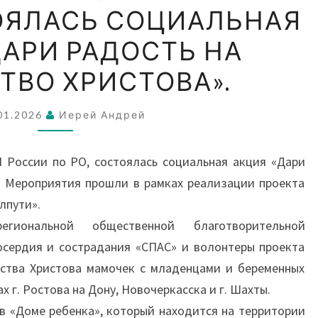
ТОЯЛАСЬ СОЦИАЛЬНАЯ
ГУФСИН
РОССИИ
ДАРИ РАДОСТЬ НА
ПО
ТВО ХРИСТОВА».
РО,
СОСТОЯЛАСЬ
01.2026
Иерей Андрей
СОЦИАЛЬНАЯ
АКЦИЯ
Н России по РО, состоялась социальная акция «Дари
«ДАРИ
. Мероприятия прошли в рамках реализации проекта
РАДОСТЬ
лпути».
НА
гиональной общественной благотворительной
РОЖДЕСТВО
осердия и сострадания «СПАС» и волонтеры проекта
ХРИСТОВА».
ства Христова мамочек с младенцами и беременных
 г. Ростова на Дону, Новочеркасска и г. Шахты.
в «Доме ребенка», который находится на территории