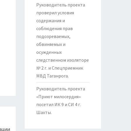
Руководитель проекта
проверил условия
содержания и
соблюдения прав
подозреваемых,
обвиняемых и
осужденных
следственном изоляторе
№ 2 г. и Спецприемник
МВД Таганрога.
Руководитель проекта
«Приют милосердия»
посетил ИК 9 и СИ 4 г.
Шахты.
ации