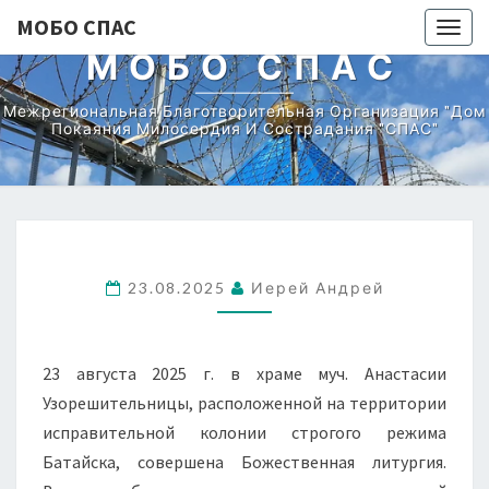
МОБО СПАС
Togg
МОБО СПАС
navig
Межрегиональная Благотворительная Организация "Дом
Покаяния Милосердия И Сострадания "СПАС"
23.08.2025
Иерей Андрей
23 августа 2025 г. в храме муч. Анастасии
Узорешительницы, расположенной на территории
исправительной колонии строгого режима
Батайска, совершена Божественная литургия.