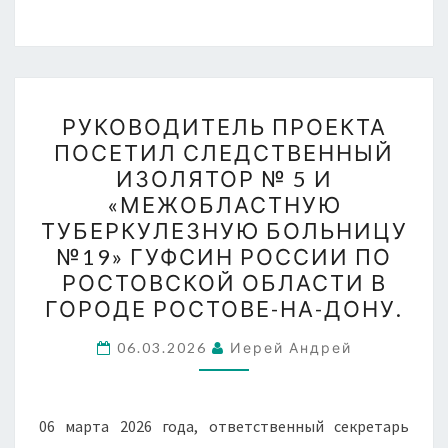
РУКОВОДИТЕЛЬ
РУКОВОДИТЕЛЬ ПРОЕКТА
ПРОЕКТА
ПОСЕТИЛ СЛЕДСТВЕННЫЙ
ПОСЕТИЛ
ИЗОЛЯТОР № 5 И
СЛЕДСТВЕННЫЙ
«МЕЖОБЛАСТНУЮ
ИЗОЛЯТОР
ТУБЕРКУЛЕЗНУЮ БОЛЬНИЦУ
№
№19» ГУФСИН РОССИИ ПО
5
РОСТОВСКОЙ ОБЛАСТИ В
И
ГОРОДЕ РОСТОВЕ-НА-ДОНУ.
«МЕЖОБЛАСТНУЮ
06.03.2026
ТУБЕРКУЛЕЗНУЮ
Иерей Андрей
БОЛЬНИЦУ
№19»
06 марта 2026 года, ответственный секретарь
ГУФСИН