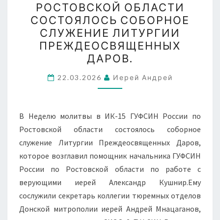
РОСТОВСКОЙ ОБЛАСТИ
ГУФСИН
СОСТОЯЛОСЬ СОБОРНОЕ
РОССИИ
СЛУЖЕНИЕ ЛИТУРГИИ
ПО
ПРЕЖДЕОСВЯЩЕННЫХ
РОСТОВСКОЙ
ДАРОВ.
ОБЛАСТИ
СОСТОЯЛОСЬ
22.03.2026
Иерей Андрей
СОБОРНОЕ
СЛУЖЕНИЕ
В Неделю молитвы в ИК-15 ГУФСИН России по
ЛИТУРГИИ
Ростовской области состоялось соборное
ПРЕЖДЕОСВЯЩЕННЫХ
служение Литургии Преждеосвященных Даров,
ДАРОВ.
которое возглавил помощник начальника ГУФСИН
России по Ростовской области по работе с
верующими иерей Александр Кушнир.Ему
сослужили секретарь коллегии тюремных отделов
Донской митрополии иерей Андрей Мнацаганов,