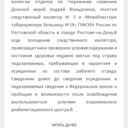
коллегии отделов по тюремному служению
РОССИИ
Донской иерей Андрей Мнацаганов, посетил
ПО
следственный изолятор № 5 и «Межобластную
РОСТОВСКОЙ
туберкулезную больницу №19» ГУФСИН России по
ОБЛАСТИ
Ростовской области в городе Ростове-на-Дону.В
В
ходе посещения следственного изолятора,
ГОРОДЕ
правозащитники проверили условия содержания и
РОСТОВЕ-
состояние здоровья недавно взятых под стражу
НА-
подозреваемых, пребывающих в карантине и
ДОНУ.
осужденных из состава рабочего отряда.
Священник довел до сведения осужденных и
подозреваемых сведение о Федеральном законе о
пробации и возможности после освобождения
воспользоваться услугами епархиального
реабилитационного центра.В…
ЧИТАТЬ ДАЛЕЕ
ЧИТАТЬ ДАЛЕЕ