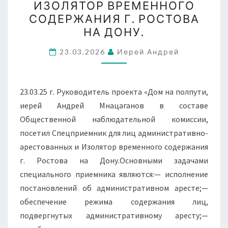
ИЗОЛЯТОР ВРЕМЕННОГО
ПОСЕТИЛ
СОДЕРЖАНИЯ Г. РОСТОВА
СПЕЦПРИЕМНИК
НА ДОНУ.
ДЛЯ
23.03.2026
Иерей Андрей
ЛИЦ
АДМИНИСТРАТИВНО-
АРЕСТОВАННЫХ
23.03.25 г. Руководитель проекта «Дом на полпути,
И
иерей Андрей Мнацаганов в составе
ИЗОЛЯТОР
Общественной наблюдательной комиссии,
ВРЕМЕННОГО
посетил Спецприемник для лиц административно-
СОДЕРЖАНИЯ
арестованных и Изолятор временного содержания
Г.
г. Ростова на Дону.Основными задачами
РОСТОВА
специального приемника являются:— исполнение
НА
постановлений об административном аресте;—
ДОНУ.
обеспечение режима содержания лиц,
подвергнутых административному аресту;—