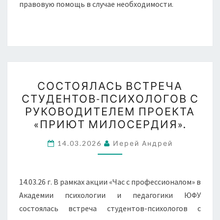
правовую помощь в случае необходимости.
СОСТОЯЛАСЬ
СОСТОЯЛАСЬ ВСТРЕЧА
ВСТРЕЧА
СТУДЕНТОВ-ПСИХОЛОГОВ С
СТУДЕНТОВ-
РУКОВОДИТЕЛЕМ ПРОЕКТА
ПСИХОЛОГОВ
«ПРИЮТ МИЛОСЕРДИЯ».
С
РУКОВОДИТЕЛЕМ
14.03.2026
Иерей Андрей
ПРОЕКТА
«ПРИЮТ
14.03.26 г. В рамках акции «Час с профессионалом» в
МИЛОСЕРДИЯ».
Академии психологии и педагогики ЮФУ
состоялась встреча студентов-психологов с