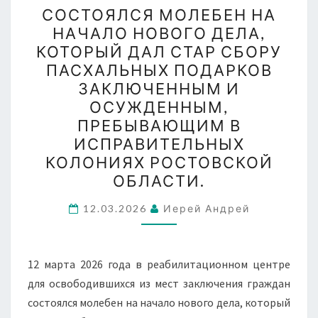
СОСТОЯЛСЯ МОЛЕБЕН НА
МОЛЕБЕН
НАЧАЛО НОВОГО ДЕЛА,
НА
КОТОРЫЙ ДАЛ СТАР СБОРУ
НАЧАЛО
ПАСХАЛЬНЫХ ПОДАРКОВ
НОВОГО
ЗАКЛЮЧЕННЫМ И
ДЕЛА,
ОСУЖДЕННЫМ,
КОТОРЫЙ
ПРЕБЫВАЮЩИМ В
ДАЛ
ИСПРАВИТЕЛЬНЫХ
СТАР
КОЛОНИЯХ РОСТОВСКОЙ
СБОРУ
ОБЛАСТИ.
ПАСХАЛЬНЫХ
12.03.2026
Иерей Андрей
ПОДАРКОВ
ЗАКЛЮЧЕННЫМ
И
12 марта 2026 года в реабилитационном центре
ОСУЖДЕННЫМ,
для освободившихся из мест заключения граждан
ПРЕБЫВАЮЩИМ
состоялся молебен на начало нового дела, который
В