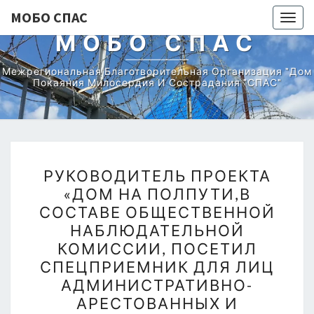
МОБО СПАС
Togg
МОБО СПАС
navig
Межрегиональная Благотворительная Организация "Дом
Покаяния Милосердия И Сострадания "СПАС"
Blog
РУКОВОДИТЕЛЬ
РУКОВОДИТЕЛЬ ПРОЕКТА
ПРОЕКТА
«ДОМ НА ПОЛПУТИ,В
«ДОМ
СОСТАВЕ ОБЩЕСТВЕННОЙ
НА
НАБЛЮДАТЕЛЬНОЙ
ПОЛПУТИ,В
КОМИССИИ, ПОСЕТИЛ
СОСТАВЕ
СПЕЦПРИЕМНИК ДЛЯ ЛИЦ
ОБЩЕСТВЕННОЙ
АДМИНИСТРАТИВНО-
НАБЛЮДАТЕЛЬНОЙ
АРЕСТОВАННЫХ И
КОМИССИИ,