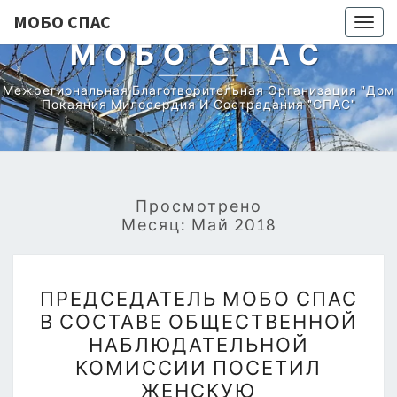
МОБО СПАС
Togg
МОБО СПАС
navig
Межрегиональная Благотворительная Организация "Дом
Покаяния Милосердия И Сострадания "СПАС"
Просмотрено
Месяц:
Май 2018
ПРЕДСЕДАТЕЛЬ
ПРЕДСЕДАТЕЛЬ МОБО СПАС
МОБО
В СОСТАВЕ ОБЩЕСТВЕННОЙ
СПАС
НАБЛЮДАТЕЛЬНОЙ
В
КОМИССИИ ПОСЕТИЛ
СОСТАВЕ
ЖЕНСКУЮ