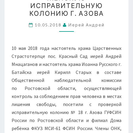
ОБЩЕСТВЕННОЙ
ИСПРАВИТЕЛЬНУЮ
НАБЛЮДАТЕЛЬНОЙ
КОЛОНИЮ Г. АЗОВА
КОМИССИИ
ПОСЕТИЛ
10.05.2018
Иерей Андрей
ЖЕНСКУЮ
ИСПРАВИТЕЛЬНУЮ
10 мая 2018 года настоятель храма Царственных
КОЛОНИЮ
Страстотерпце пос. Красный Сад иерей Андрей
Г.
Мнацаганов и настоятель храма Иоанна Русского г.
АЗОВА
Батайска иерей Кирилл Старых в составе
Общественной наблюдательной комиссии
по Ростовской области, осуществляющей
контроль за соблюдением прав человека в местах
лишения свободы, посетили с проверкой
исправительную колонию № 18 г. Азова ГУФСИН
России по Ростовской области и филиал Дома
ребёнка ФКУЗ МСИ-61 ФСИН России. Члены ОНК,