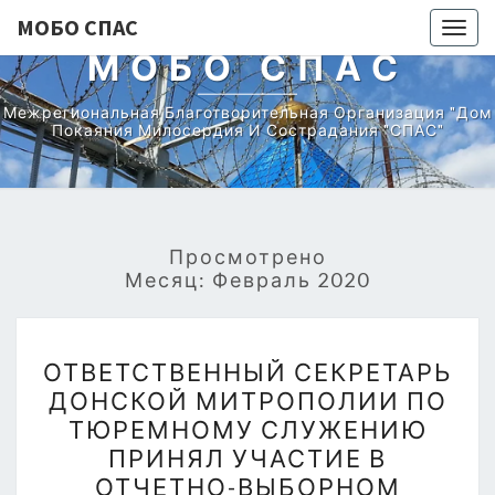
МОБО СПАС
Togg
МОБО СПАС
navig
Межрегиональная Благотворительная Организация "Дом
Покаяния Милосердия И Сострадания "СПАС"
Просмотрено
Месяц:
Февраль 2020
ОТВЕТСТВЕННЫЙ
ОТВЕТСТВЕННЫЙ СЕКРЕТАРЬ
СЕКРЕТАРЬ
ДОНСКОЙ МИТРОПОЛИИ ПО
ДОНСКОЙ
ТЮРЕМНОМУ СЛУЖЕНИЮ
МИТРОПОЛИИ
ПРИНЯЛ УЧАСТИЕ В
ПО
ОТЧЕТНО-ВЫБОРНОМ