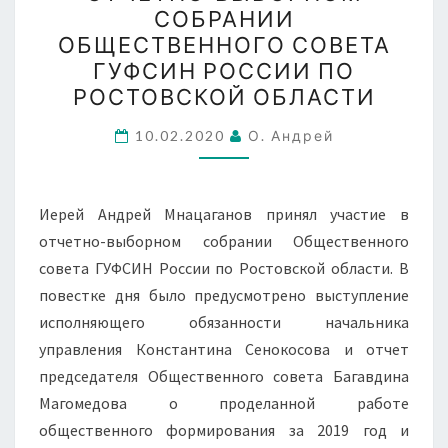
ТЮРЕМНОМУ
СОБРАНИИ
СЛУЖЕНИЮ
ОБЩЕСТВЕННОГО СОВЕТА
ПРИНЯЛ
ГУФСИН РОССИИ ПО
УЧАСТИЕ
РОСТОВСКОЙ ОБЛАСТИ
В
10.02.2020
О. Андрей
ОТЧЕТНО-
ВЫБОРНОМ
СОБРАНИИ
Иерей Андрей Мнацаганов принял участие в
ОБЩЕСТВЕННОГО
отчетно-выборном собрании Общественного
СОВЕТА
совета ГУФСИН России по Ростовской области. В
ГУФСИН
повестке дня было предусмотрено выступление
РОССИИ
исполняющего обязанности начальника
ПО
управления Константина Сенокосова и отчет
РОСТОВСКОЙ
председателя Общественного совета Багавдина
ОБЛАСТИ
Магомедова о проделанной работе
общественного формирования за 2019 год и