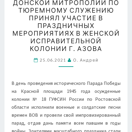
ДОНСКОЙ МИТРОПОЛИИ ПО
ДОНСКОЙ
ТЮРЕМНОМУ СЛУЖЕНИЮ
МИТРОПОЛИИ
ПРИНЯЛ УЧАСТИЕ В
ПО
ПРАЗДНИЧНЫХ
ТЮРЕМНОМУ
МЕРОПРИЯТИЯХ В ЖЕНСКОЙ
СЛУЖЕНИЮ
ИСПРАВИТЕЛЬНОЙ
ПРИНЯЛ
КОЛОНИИ Г. АЗОВА
УЧАСТИЕ
25.06.2021
В
О. Андрей
ПРАЗДНИЧНЫХ
МЕРОПРИЯТИЯХ
В день проведения исторического Парада Победы
В
на Красной площади 1945 года осужденные
ЖЕНСКОЙ
колонии № 18 ГУФСИН России по Ростовской
ИСПРАВИТЕЛЬНОЙ
области исполнили военные и солдатские песни
КОЛОНИИ
времен ВОВ и провели свой импровизированный
Г.
парад, отдав дань памяти всем павшим в годы
АЗОВА
войны. Зрителями масштабного праздника стали