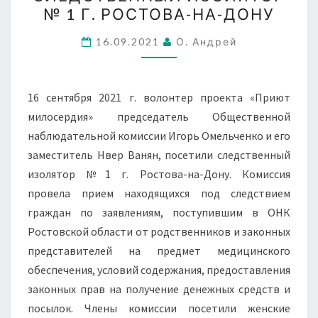
МИЛОСЕРДИЯ»,
№ 1 Г. РОСТОВА-НА-ДОНУ
ПОСЕТИЛИ
СЛЕДСТВЕННЫЙ
16.09.2021
О. Андрей
ИЗОЛЯТОР
№
16 сентября 2021 г. волонтер проекта «Приют
1
милосердия» председатель Общественной
Г.
наблюдательной комиссии Игорь Омельченко и его
РОСТОВА-
заместитель Нвер Ванян, посетили следственный
НА-
изолятор №1 г. Ростова-на-Дону. Комиссия
ДОНУ
провела прием находящихся под следствием
граждан по заявлениям, поступившим в ОНК
Ростовской области от родственников и законных
представителей на предмет медицинского
обеспечения, условий содержания, предоставления
законных прав на получение денежных средств и
посылок. Члены комиссии посетили женские