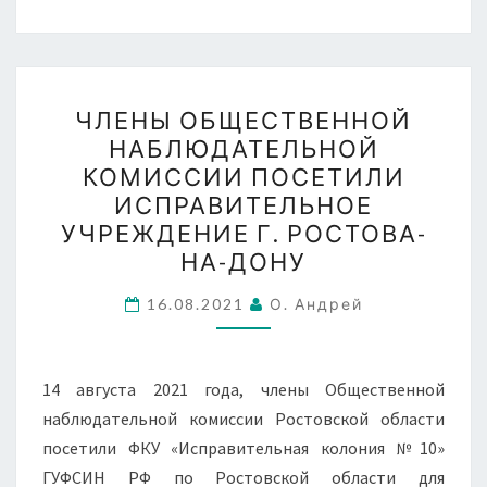
ЧЛЕНЫ
ЧЛЕНЫ ОБЩЕСТВЕННОЙ
ОБЩЕСТВЕННОЙ
НАБЛЮДАТЕЛЬНОЙ
НАБЛЮДАТЕЛЬНОЙ
КОМИССИИ ПОСЕТИЛИ
КОМИССИИ
ИСПРАВИТЕЛЬНОЕ
ПОСЕТИЛИ
УЧРЕЖДЕНИЕ Г. РОСТОВА-
ИСПРАВИТЕЛЬНОЕ
НА-ДОНУ
УЧРЕЖДЕНИЕ
Г.
16.08.2021
О. Андрей
РОСТОВА-
НА-
14 августа 2021 года, члены Общественной
ДОНУ
наблюдательной комиссии Ростовской области
посетили ФКУ «Исправительная колония №10»
ГУФСИН РФ по Ростовской области для