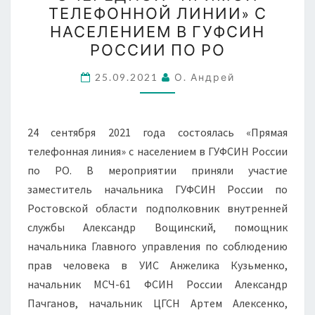
ТЮРЕМНОМУ
ТЕЛЕФОННОЙ ЛИНИИ» С
СЛУЖЕНИЮ
НАСЕЛЕНИЕМ В ГУФСИН
ПРИНЯЛ
РОССИИ ПО РО
УЧАСТИЕ
25.09.2021
В
О. Андрей
ОЧЕРЕДНОЙ
«ПРЯМОЙ
24 сентября 2021 года состоялась «Прямая
ТЕЛЕФОННОЙ
телефонная линия» с населением в ГУФСИН России
ЛИНИИ»
по РО. В мероприятии приняли участие
С
заместитель начальника ГУФСИН России по
НАСЕЛЕНИЕМ
Ростовской области подполковник внутренней
В
службы Александр Вощинский, помощник
ГУФСИН
начальника Главного управления по соблюдению
РОССИИ
прав человека в УИС Анжелика Кузьменко,
ПО
начальник МСЧ-61 ФСИН России Александр
РО
Пачганов, начальник ЦГСН Артем Алексенко,