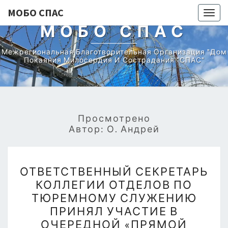
МОБО СПАС
Togg
МОБО СПАС
navig
Межрегиональная Благотворительная Организация "Дом
Покаяния Милосердия И Сострадания "СПАС"
Просмотрено
Автор:
О. Андрей
ОТВЕТСТВЕННЫЙ
ОТВЕТСТВЕННЫЙ СЕКРЕТАРЬ
СЕКРЕТАРЬ
КОЛЛЕГИИ ОТДЕЛОВ ПО
КОЛЛЕГИИ
ТЮРЕМНОМУ СЛУЖЕНИЮ
ОТДЕЛОВ
ПРИНЯЛ УЧАСТИЕ В
ПО
ОЧЕРЕДНОЙ «ПРЯМОЙ