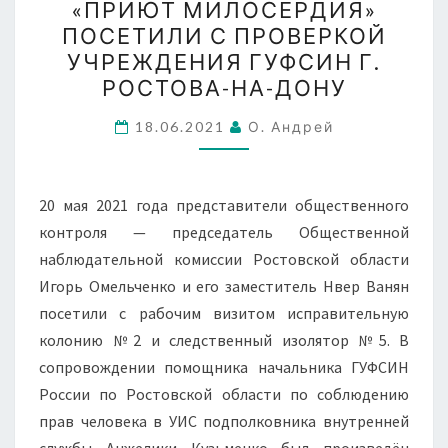
«ПРИЮТ МИЛОСЕРДИЯ»
«ПРИЮТ
ПОСЕТИЛИ С ПРОВЕРКОЙ
МИЛОСЕРДИЯ»
УЧРЕЖДЕНИЯ ГУФСИН Г.
ПОСЕТИЛИ
РОСТОВА-НА-ДОНУ
С
ПРОВЕРКОЙ
18.06.2021
О. Андрей
УЧРЕЖДЕНИЯ
ГУФСИН
20 мая 2021 года представители общественного
Г.
контроля — председатель Общественной
РОСТОВА-
наблюдательной комиссии Ростовской области
НА-
Игорь Омельченко и его заместитель Нвер Ванян
ДОНУ
посетили с рабочим визитом исправительную
колонию №2 и следственный изолятор №5. В
сопровождении помощника начальника ГУФСИН
России по Ростовской области по соблюдению
прав человека в УИС подполковника внутренней
службы Анжелики Кузьменко был произведён