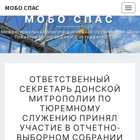
МОБО СПАС
Togg
МОБО СПАС
navig
Межрегиональная Благотворительная Организация "Дом
Покаяния Милосердия И Сострадания "СПАС"
ОТВЕТСТВЕННЫЙ
ОТВЕТСТВЕННЫЙ
СЕКРЕТАРЬ
СЕКРЕТАРЬ ДОНСКОЙ
ДОНСКОЙ
МИТРОПОЛИИ ПО
МИТРОПОЛИИ
ПО
ТЮРЕМНОМУ
ТЮРЕМНОМУ
СЛУЖЕНИЮ ПРИНЯЛ
СЛУЖЕНИЮ
УЧАСТИЕ В ОТЧЕТНО-
ПРИНЯЛ
ВЫБОРНОМ СОБРАНИИ
УЧАСТИЕ